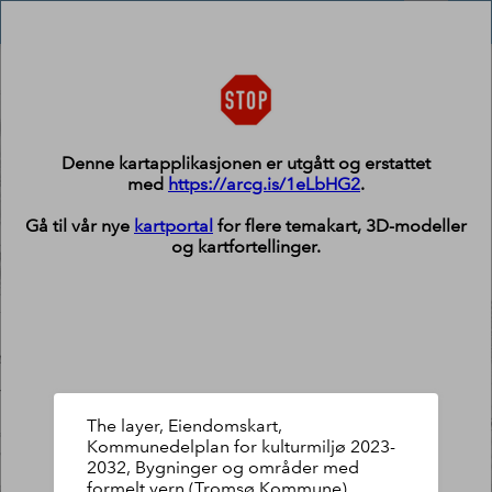
Header
Kulturmiljøkartet
Controller
+
Search
–
Denne kartapplikasjonen er utgått og erstattet
med
https://arcg.is/1eLbHG2
.
Gå til vår nye
kartportal
for flere temakart, 3D-modeller
og kartfortellinger.
The layer, Eiendomskart,
Kommunedelplan for kulturmiljø 2023-
2032, Bygninger og områder med
formelt vern (Tromsø Kommune),